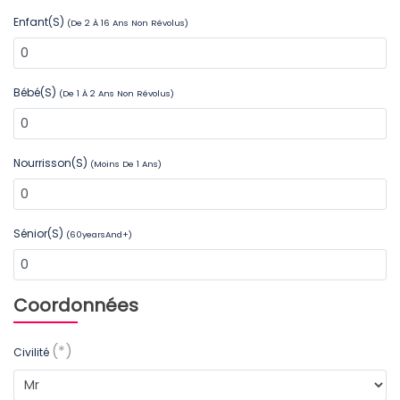
Enfant(s)
(de 2 À 16 Ans Non Révolus)
Bébé(s)
(de 1 À 2 Ans Non Révolus)
Nourrisson(s)
(moins De 1 Ans)
Sénior(s)
(60yearsAnd+)
Coordonnées
(*)
Civilité