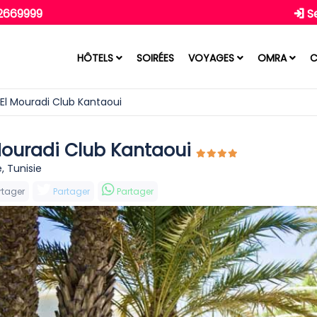
52669999
S
HÔTELS
SOIRÉES
VOYAGES
OMRA
C
El Mouradi Club Kantaoui
Mouradi Club Kantaoui
, Tunisie
rtager
Partager
Partager