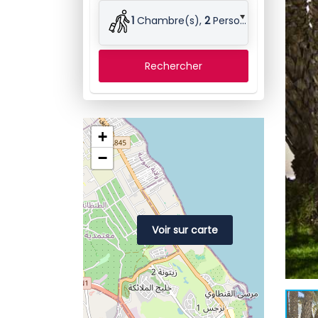
1
Chambre(s),
2
Personne(s)
Rechercher
+
−
Voir sur carte